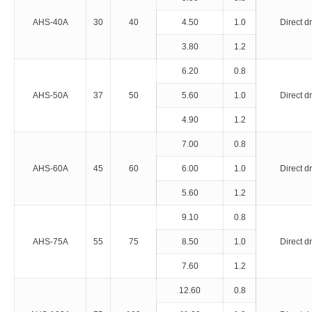
AHS-40A
30
40
4.50
1.0
Direct d
3.80
1.2
6.20
0.8
AHS-50A
37
50
5.60
1.0
Direct d
4.90
1.2
7.00
0.8
AHS-60A
45
60
6.00
1.0
Direct d
5.60
1.2
9.10
0.8
AHS-75A
55
75
8.50
1.0
Direct d
7.60
1.2
12.60
0.8