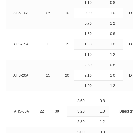
1.10
0.8
AHS-10A
7.5
10
0.90
1.0
Di
0.70
1.2
1.50
0.8
AHS-15A
11
15
1.30
1.0
Di
1.10
1.2
2.30
0.8
AHS-20A
15
20
2.10
1.0
Di
1.90
1.2
3.60
0.8
AHS-30A
22
30
3.20
1.0
Direct d
2.80
1.2
5.00
0.8